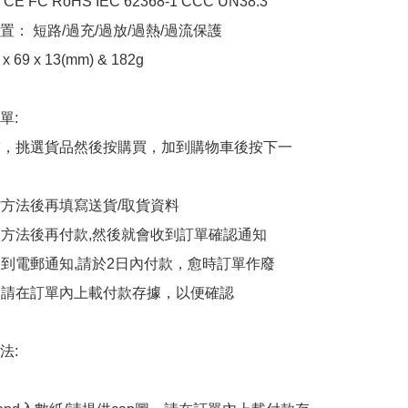
 FC RoHS IEC 62368-1 CCC UN38.3

： 短路/過充/過放/過熱/過流保護

 69 x 13(mm) & 182g

:

商舖，挑選貨品然後按購買，加到購物車後按下一
貨方法後再填寫送貨/取貨資料

付款方法後再付款,然後就會收到訂單確認通知

會收到電郵通知,請於2日內付款，愈時訂單作廢

後，請在訂單內上載付款存據，以便確認

:
