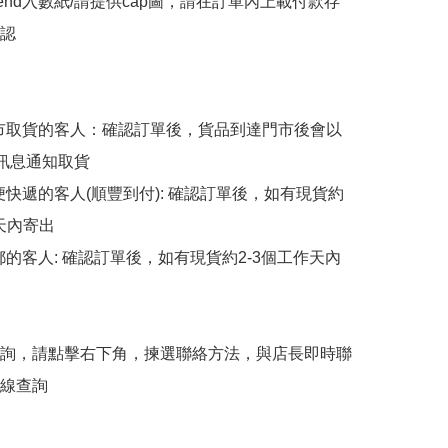
end入數紙/請提供cap圖，請在訂單內上載付款存
認

擇門市取貨的客人：確認訂單後，貨品到達門市後會以
p訊息通知取貨

順便快遞的客人(順豐到付): 確認訂單後，如有現貨約
天內寄出

平郵的客人: 確認訂單後，如有現貨約2-3個工作天內
詢，請點擊右下角，揀選聯絡方法，與店長即時聯
線查詢