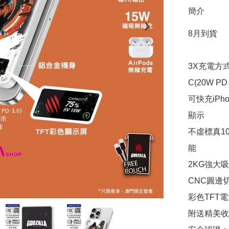
簡介
8月到貨

3X充電方式： 
C(20W PD 3
可快充iPho
顯示

不虛標真1
能

2KG強大吸
CNC圓邊
彩色TFT電
附送精美收納