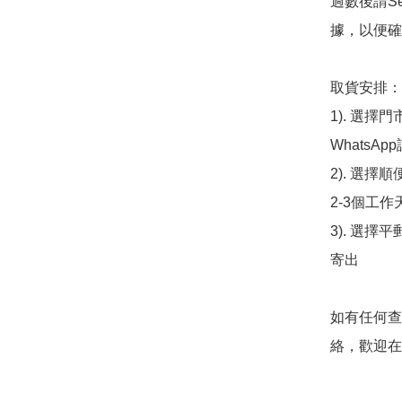
過數後請S
據，以便確
取貨安排：

1). 選
WhatsAp
2). 選擇
2-3個工作
3). 選擇
寄出

如有任何查
絡，歡迎在