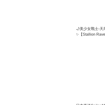
🌙美少女戰士-
✨【Stallion Rav
Parfum】