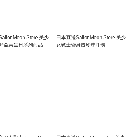
lor Moon Store 美少
日本直送Sailor Moon Store 美少
野亞美生日系列商品
女戰士變身器珍珠耳環