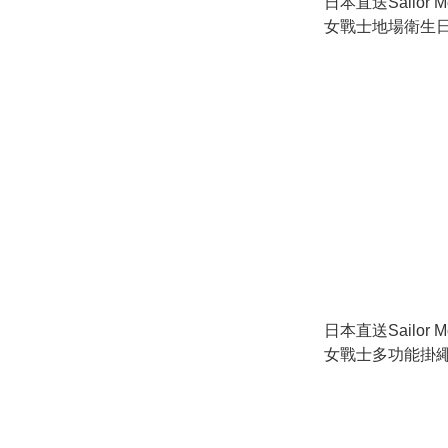
日本直送Sailor M
女戰士地場衛生日
日本直送Sailor Mo
女戰士多功能掛