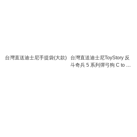
台灣直送迪士尼手提袋(大款)
台灣直送迪士尼ToyStory 反
斗奇兵 5 系列彈弓狗 C to C
60W 磁吸收納快充傳輸線