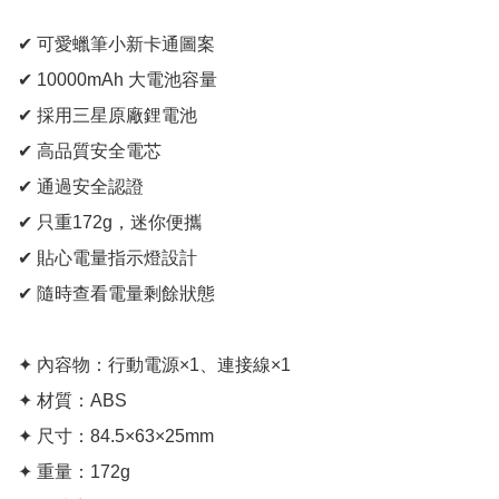
✔ 可愛蠟筆小新卡通圖案

✔ 10000mAh 大電池容量

✔ 採用三星原廠鋰電池

✔ 高品質安全電芯

✔ 通過安全認證

✔ 只重172g，迷你便攜

✔ 貼心電量指示燈設計

✔ 隨時查看電量剩餘狀態

✦ 內容物：行動電源×1、連接線×1

✦ 材質：ABS

✦ 尺寸：84.5×63×25mm

✦ 重量：172g
