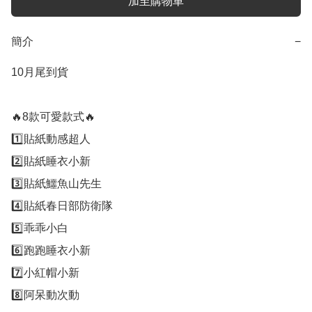
加至購物車
簡介
−
10月尾到貨

🔥8款可愛款式🔥

1️⃣貼紙動感超人

2️⃣貼紙睡衣小新

3️⃣貼紙鱷魚山先生

4️⃣貼紙春日部防衛隊

5️⃣乖乖小白

6️⃣跑跑睡衣小新

7️⃣小紅帽小新

8️⃣阿呆動次動
