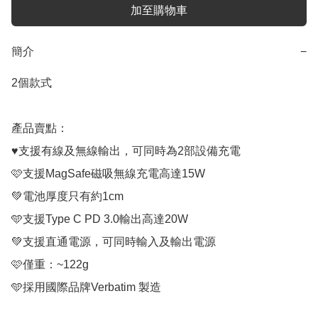
加至購物車
簡介
−
2個款式

產品賣點：

♥️支援有線及無線輸出，可同時為2部設備充電

🩷支援MagSafe磁吸無線充電高達15W

💚電池厚度只有約1cm

🩵支援Type C PD 3.0輸出高達20W

💚支援直通電源，可同時輸入及輸出電源

🩷僅重：~122g

🩵採用國際品牌Verbatim 製造
