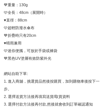
💙重量：130g

🩷全長：48cm（展開時）

♥️直徑：88cm

🩷超輕防潑水傘布

💙折疊時只有20cm

♥️晴雨兼用

🩷迷你便攜，可放於手袋或褲袋

💙黑色UV塗層有效防紫外光

網站自助下單:

1. 進入商舖，挑選貨品然後按購買，加到購物車後按下一
步。

2. 選擇送貨方法後再填寫送貨/取貨資料

3. 選擇付款方法後再付款,然後就會收到訂單確認通知
