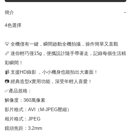
簡介
−
4色選擇

💡 全機僅有一鍵，瞬間啟動全機拍攝，操作簡單又直觀

📏 迷你輕巧僅15g，便攜設計隨手帶著走，記錄每個生活精
彩瞬間！

📹 支援HD錄影 ，小小機身也能拍出大畫面！

📷 經典造型x實用功能，深受年輕人喜愛！

✅產品規格：

解像度：360萬像素

影片格式：AVI（M-JPEG壓縮）

相片格式：JPEG

鏡頭焦距：3.2mm
