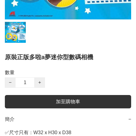
原裝正版多啦a夢迷你型數碼相機
數量
−
+
加至購物車
簡介
−
✅尺寸只有：W32 x H30 x D38
