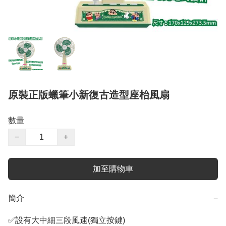
原裝正版蠟筆小新復古造型座枱風扇
數量
−
+
加至購物車
簡介
−
✅設有大中細三段風速(獨立按鍵)
