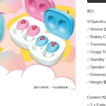
簡介
🩷Specifi
✅Version 
✅Battery 
✅Transmi
✅Usage T
✅Standby 
✅Speaker
✅Dimension
✅Weight 重
Content 
✅2 × Earb