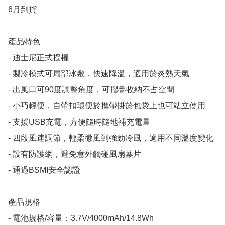
6月到貨

產品特色

- 迪士尼正式授權

- 製冷模式可局部冰敷，快速降溫，適用於炎熱天氣

- 出風口可90度調整角度，可摺疊收納不占空間

- 小巧輕便，自帶扣環便於攜帶掛於包袋上也可站立使用

- 支援USB充電，方便隨時隨地補充電量

- 四段風速調節，輕柔微風到強勁冷風，適用不同溫度變化

- 設有防護網，避免意外觸碰風扇葉片

- 通過BSMI安全認證

產品規格

- 電池規格/容量：3.7V/4000mAh/14.8Wh
