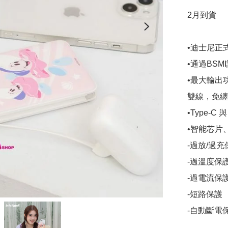
2月到貨

•迪士尼正式
•通過BS
•最大輸出功
雙線，免纏
•Type-C
•智能芯片
-過放/過充
-過溫度保護
-過電流保護
-短路保護

-自動斷電保