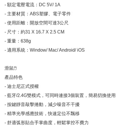
- 額定電壓電流：DC 5V/ 1A

- 主要材質：ABS塑膠、電子零件

- 使用距離：開放空間可達3公尺

- 尺寸：約31 X 16.7 X 2.5 CM

- 重量：638g

- 適用系統：Window/ Mac/ Android/ iOS

滑鼠🖱

產品特色

- 迪士尼正式授權

- 藍牙/2.4G雙模式，可同時連接3個裝置，簡易切換使用

- 按鍵靜音敲擊捲動，減少噪音不干擾

- 精準光學感應技術，快速定位不飄移

- 舒適弧形貼合手掌曲度，輕鬆掌控不費力
