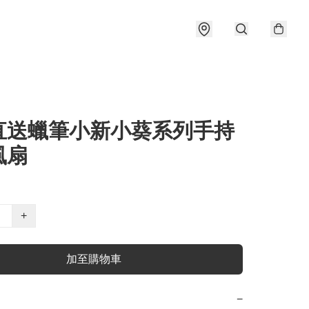
直送蠟筆小新小葵系列手持
風扇
+
加至購物車
−