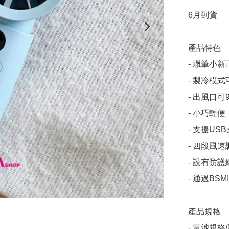
6月到貨

產品特色

- 蠟筆小新
- 製冷模
- 出風口
- 小巧輕
- 支援U
- 四段風
- 設有防
- 通過BSM
產品規格

- 電池規格/容