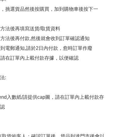
商舖，挑選貨品然後按購買，加到購物車後按下一
貨方法後再填寫送貨/取貨資料

付款方法後再付款,然後就會收到訂單確認通知

會收到電郵通知,請於2日內付款，愈時訂單作廢

後，請在訂單內上載付款存據，以便確認

:

end入數紙/請提供cap圖，請在訂單內上載付款存
認

擇門市取貨的客人：確認訂單後，貨品到達門市後會以