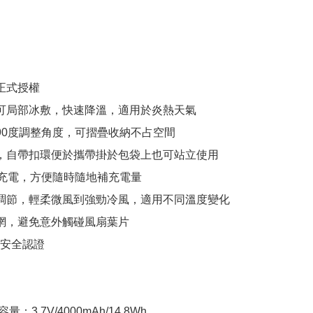
正式授權

式可局部冰敷，快速降溫，適用於炎熱天氣

可90度調整角度，可摺疊收納不占空間

便，自帶扣環便於攜帶掛於包袋上也可站立使用

SB充電，方便隨時隨地補充電量

速調節，輕柔微風到強勁冷風，適用不同溫度變化

護網，避免意外觸碰風扇葉片

I安全認證

量：3.7V/4000mAh/14.8Wh
