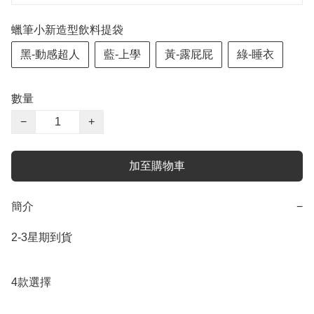
蠟筆小新造型飲料提袋
黑-動感超人
藍-上學
黃-露屁屁
綠-睡衣
數量
−
+
加至購物車
簡介
−
2-3星期到貨

4款選擇
