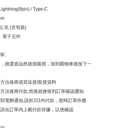
htning(8pin) / Type-C

m

公克 (含包裝)  

、電子元件

:

商舖，挑選貨品然後按購買，加到購物車後按下一
貨方法後再填寫送貨/取貨資料

付款方法後再付款,然後就會收到訂單確認通知

會收到電郵通知,請於2日內付款，愈時訂單作廢

後，請在訂單內上載付款存據，以便確認

:
