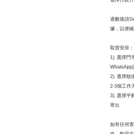
過數後請S
據，以便確
取貨安排：

1). 選
WhatsAp
2). 選擇
2-3個工作
3). 選擇
寄出

如有任何查
絡，歡迎在