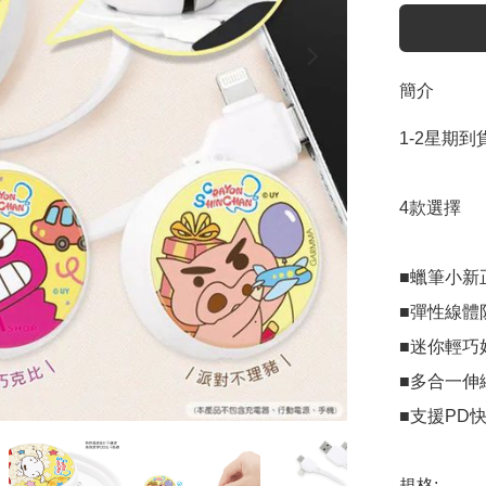
簡介
1-2星期到貨
4款選擇

■蠟筆小新正
■彈性線體
■迷你輕巧
■多合一伸縮
■支援PD快
規格:  
