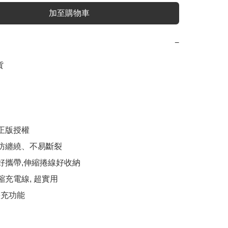
加至購物車
−


版授權 

防纏繞、不易斷裂

好攜帶,伸縮捲線好收納

充電線, 超實用

充功能
