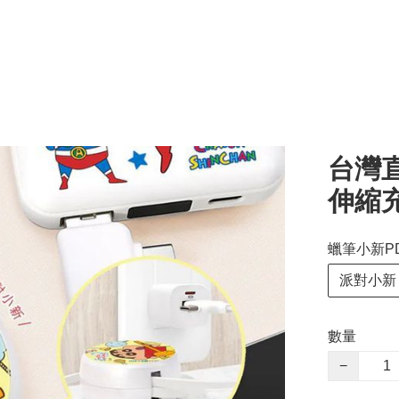
台灣
伸縮
蠟筆小新P
派對小新
數量
−