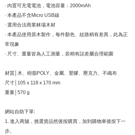
∙ 內置可充電電池，電池容量：2000mAh

∙ 本產品不含Micro USB線

∙ 選用合法商業林場木材

∙ 本產品使用原木製作，每件顏色、紋路稍有差異，此為正
常現象

∙ 尺寸、重量皆為人工測量，若稍有誤差屬合理範圍

材質│木、樹脂POLY、金屬、塑膠、壓克力、不織布

尺寸│105 x 118 x 170 mm

重量│570 g

網站自助下單:

1. 進入商舖，挑選貨品然後按購買，加到購物車後按下一
步。
