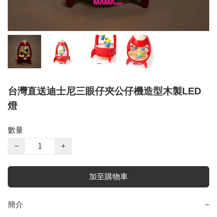
台灣直送迪士尼三眼仔夾公仔機造型木製LED
燈
數量
−
+
加至購物車
簡介
−