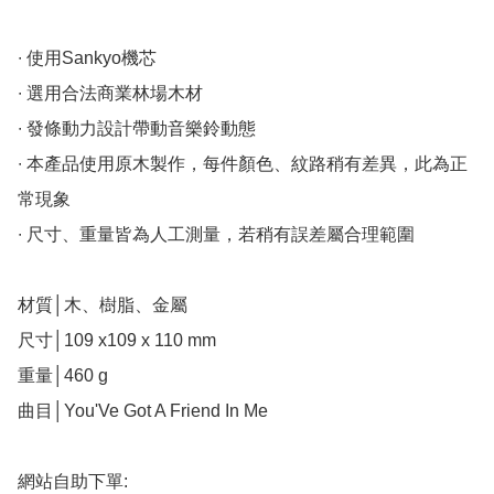
∙ 使用Sankyo機芯

∙ 選用合法商業林場木材

∙ 發條動力設計帶動音樂鈴動態

∙ 本產品使用原木製作，每件顏色、紋路稍有差異，此為正
常現象

∙ 尺寸、重量皆為人工測量，若稍有誤差屬合理範圍

材質│木、樹脂、金屬

尺寸│109 x109 x 110 mm

重量│460 g

曲目│You'Ve Got A Friend In Me

網站自助下單:
