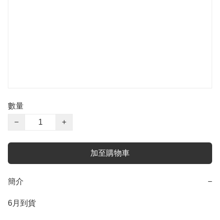
數量
−
+
加至購物車
簡介
−
6月到貨
