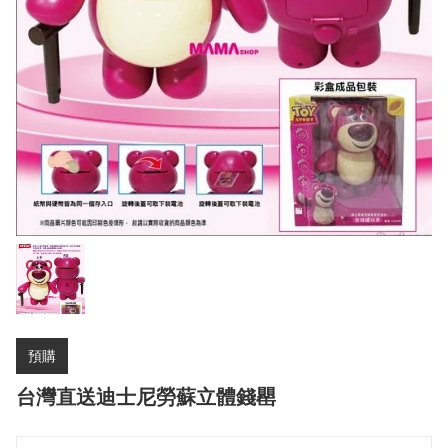
預購
台灣直送迪士尼勞蘇立體錢罌