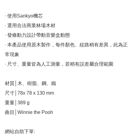
∙ 使用Sankyo機芯

∙ 選用合法商業林場木材

∙ 發條動力設計帶動音樂盒動態

∙ 本產品使用原木製作，每件顏色、紋路稍有差異，此為正
常現象

∙ 尺寸、重量皆為人工測量，若稍有誤差屬合理範圍

材質│木、樹脂、鋼、鐵

尺寸│78x 78 x 130 mm

重量│389 g

曲目│Winnie the Pooh

網站自助下單:
