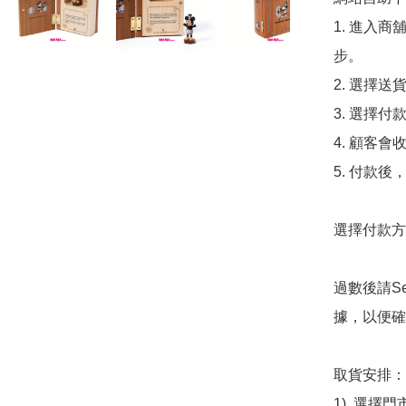
1. 進入
步。

2. 選擇送
3. 選擇
4. 顧客
5. 付款
選擇付款方法
過數後請S
據，以便確
取貨安排：

1). 選