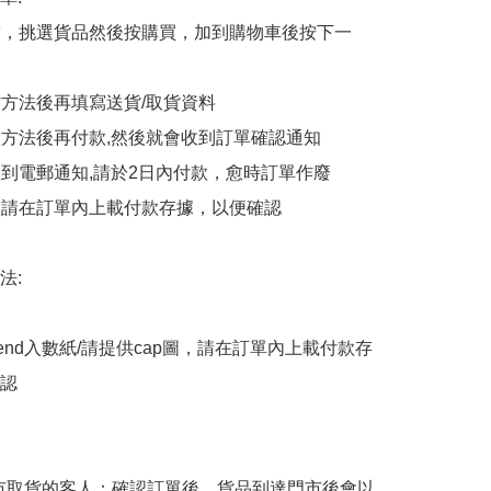
商舖，挑選貨品然後按購買，加到購物車後按下一
貨方法後再填寫送貨/取貨資料

付款方法後再付款,然後就會收到訂單確認通知

會收到電郵通知,請於2日內付款，愈時訂單作廢

後，請在訂單內上載付款存據，以便確認

:

end入數紙/請提供cap圖，請在訂單內上載付款存
認

擇門市取貨的客人：確認訂單後，貨品到達門市後會以