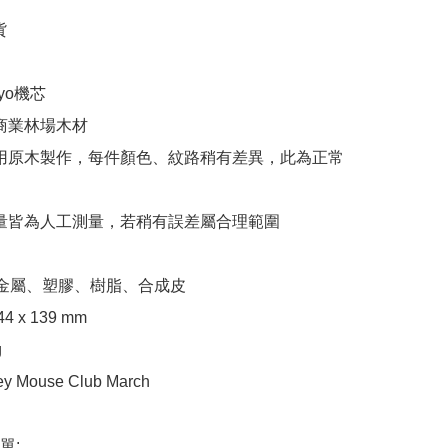


yo機芯

商業林場木材

使用原木製作，每件顏色、紋路稍有差異，此為正常
重量皆為人工測量，若稍有誤差屬合理範圍

金屬、塑膠、樹脂、合成皮

4 x 139 mm



 Mouse Club March

:
