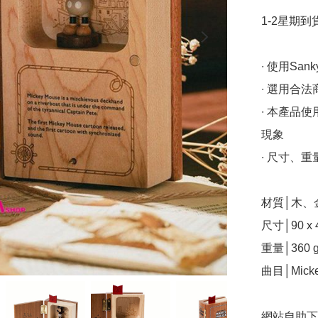
1-2星期到貨
∙ 使用Sank
∙ 選用合法
∙ 本產品
現象

∙ 尺寸、
材質│木、
尺寸│90 x 4
重量│360 g
曲目│Mickey
網站自助下單