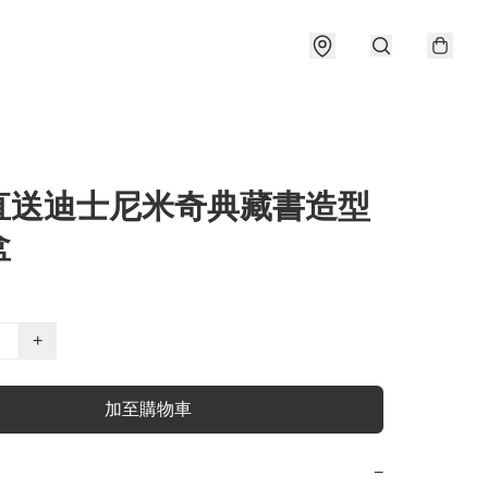
直送迪士尼米奇典藏書造型
盒
+
加至購物車
−