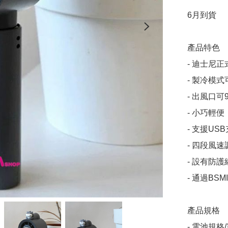
6月到貨

產品特色

- 迪士尼正
- 製冷模
- 出風口
- 小巧輕
- 支援U
- 四段風
- 設有防
- 通過BSM
產品規格

- 電池規格/容