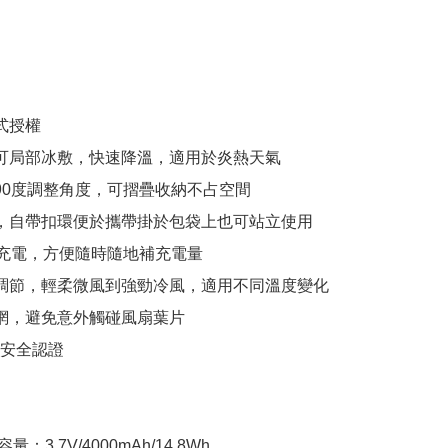
式授權

式可局部冰敷，快速降溫，適用於炎熱天氣

可90度調整角度，可摺疊收納不占空間

便，自帶扣環便於攜帶掛於包袋上也可站立使用

SB充電，方便隨時隨地補充電量

速調節，輕柔微風到強勁冷風，適用不同溫度變化

護網，避免意外觸碰風扇葉片

I安全認證

量：3.7V/4000mAh/14.8Wh
