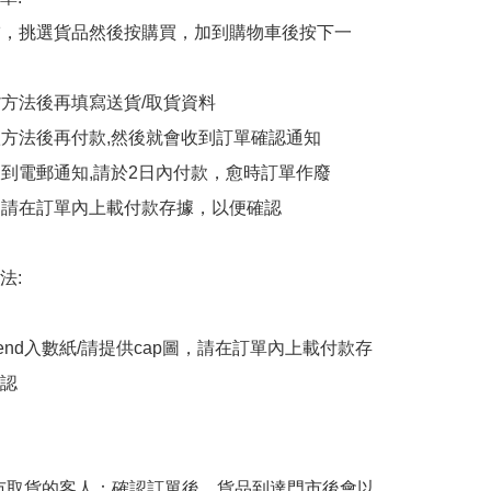
商舖，挑選貨品然後按購買，加到購物車後按下一
貨方法後再填寫送貨/取貨資料

付款方法後再付款,然後就會收到訂單確認通知

會收到電郵通知,請於2日內付款，愈時訂單作廢

後，請在訂單內上載付款存據，以便確認

:

end入數紙/請提供cap圖，請在訂單內上載付款存
認

擇門市取貨的客人：確認訂單後，貨品到達門市後會以