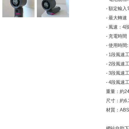
- 額定輸入
- 最大轉速：
- 風速：4段
- 充電時間：
- 使用時間:

- 1段風速工
- 2段風速工
- 3段風速工
- 4段風速工
重量：約2
尺寸：約6.3
材質：AB
網站自助下單