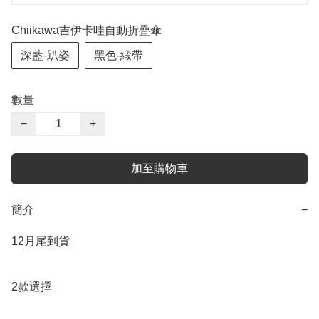
Chiikawa吉伊卡哇自動折疊傘
深藍-趴姿
黑色-緞帶
數量
−
+
加至購物車
簡介
−
12月尾到貨

2款選擇
