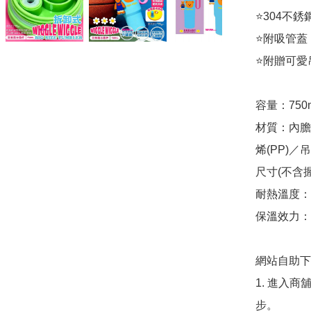
⭐️304不銹
⭐️附吸管蓋
⭐️附贈可愛
容量：750m
材質：內膽
烯(PP)／
尺寸(不含握把
耐熱溫度：0
保溫效力：
網站自助下單
1. 進入
步。
