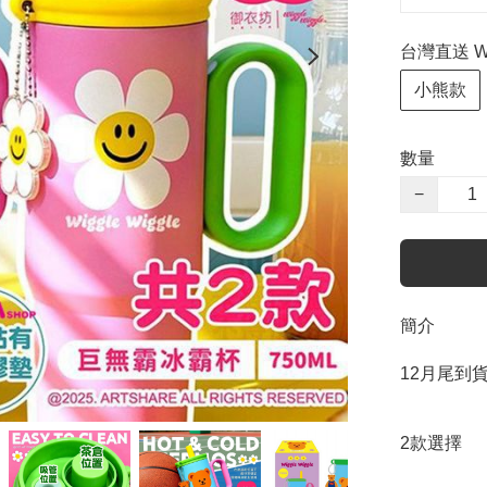
台灣直送 Wi
小熊款
數量
−
簡介
12月尾到貨
2款選擇
