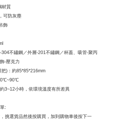
鋼材質

，可防灰塵

吊飾

l

-304不鏽鋼／外層-201不鏽鋼／杯蓋、吸管-聚丙
吊飾-壓克力

)：約85*85*216mm

℃~90℃

約3~12小時，依環境溫度有所差異

:

商舖，挑選貨品然後按購買，加到購物車後按下一