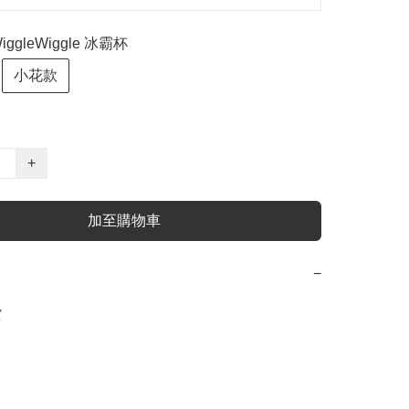
ggleWiggle 冰霸杯
小花款
+
加至購物車
−

