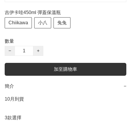
吉伊卡哇450ml 彈蓋保溫瓶
Chiikawa
小八
兔兔
數量
−
+
加至購物車
簡介
−
10月到貨

3款選擇
