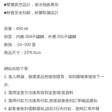
■雙層真空設計，保冷熱效果佳

■杯蓋安全扣鎖，矽膠防漏設計

容量：450 ml

材質：內膽-304不鏽鋼，外層-201不鏽鋼

耐熱：-10~100 度

商品尺寸：23*6.5cm

網站自助下單:

1. 進入商舖，挑選貨品然後按購買，加到購物車後按下一
步。

2. 選擇送貨方法後再填寫送貨/取貨資料

3. 選擇付款方法後再付款,然後就會收到訂單確認通知

4. 顧客會收到電郵通知,請於2日內付款，愈時訂單作廢
