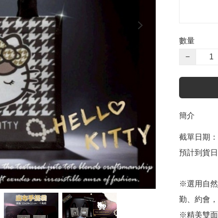
數量
−
簡介
截單日期：5
預計到貨日
※選用自然
勤、約會，
※精美雙面