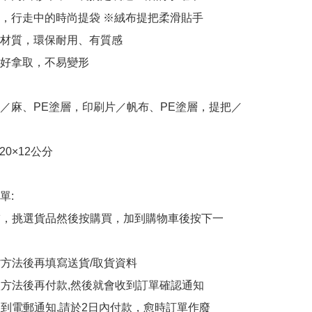
，行走中的時尚提袋 ※絨布提把柔滑貼手

材質，環保耐用、有質感

好拿取，不易變形

／麻、PE塗層，印刷片／帆布、PE塗層，提把／
20×12公分

:

商舖，挑選貨品然後按購買，加到購物車後按下一
貨方法後再填寫送貨/取貨資料

付款方法後再付款,然後就會收到訂單確認通知

會收到電郵通知,請於2日內付款，愈時訂單作廢
