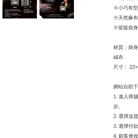
※小巧有型
※天然麻布
※挺版袋身
材質：袋身
絨布

尺寸： 22×
網站自助下單
1. 進入
步。

2. 選擇送
3. 選擇
4. 顧客