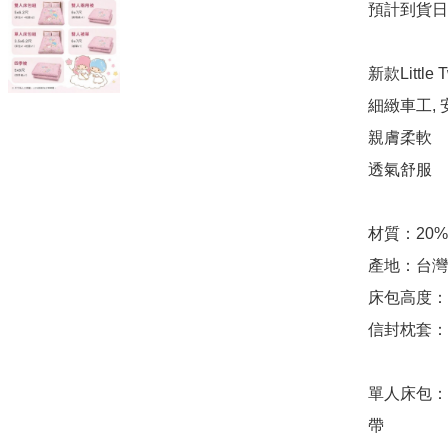
預計到貨日期
新款Little 
細緻車工, 
親膚柔軟

透氣舒服

材質：20
產地：台灣

床包高度：2
信封枕套：7
單人床包：3
帶
