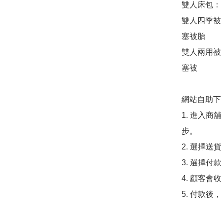
雙人床包：5
雙人四季被：
塞被胎

雙人兩用被套
塞被

網站自助下單
1. 進入
步。

2. 選擇送
3. 選擇
4. 顧客
5. 付款