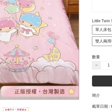
Little T
單人床包
雙人兩用
數量
−
簡介
截單日期 : 