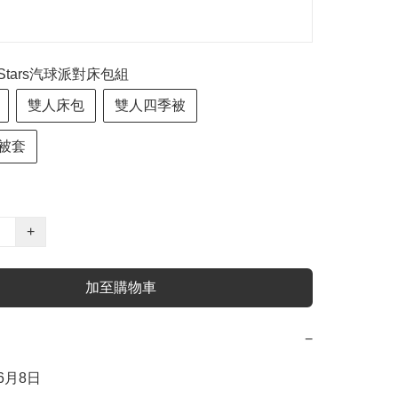
win Stars汽球派對床包組
雙人床包
雙人四季被
被套
+
加至購物車
−
6月8日
