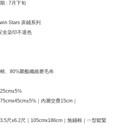
 : 7月下旬

Twin Stars 床鋪系列

安全染印不退色

%棉、80℅聚酯纖維磨毛布

5cm±5℅

5cmx45cm±5℅｜內層交疊15cm｜

.5尺x6.2尺｜105cmx186cm｜無鋪棉｜ㄇ型鬆緊