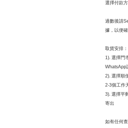
選擇付款方法
過數後請S
據，以便確
取貨安排：

1). 選
WhatsAp
2). 選擇
2-3個工作
3). 選擇
寄出

如有任何查