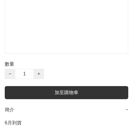
數量
−
+
加至購物車
簡介
−
6月到貨
