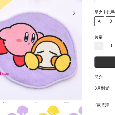
星之卡比手
A
B
數量
−
簡介
3月到貨

2款選擇
