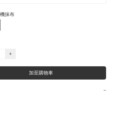
機抹布
+
加至購物車
−