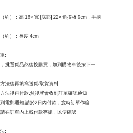
約）：高 16× 寬 [底部] 22× 角撐板 9cm，手柄
約）：長度 4cm

:

商舖，挑選貨品然後按購買，加到購物車後按下一
貨方法後再填寫送貨/取貨資料

付款方法後再付款,然後就會收到訂單確認通知

會收到電郵通知,請於2日內付款，愈時訂單作廢

後，請在訂單內上載付款存據，以便確認

:
