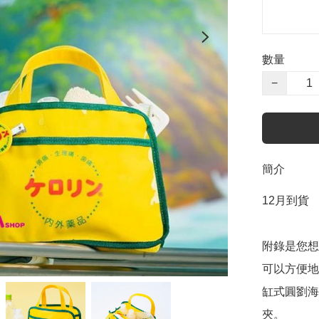
數量
−
簡介
12月到貨

附錄是您想
可以方便地
缸式圓劉海
夾。
