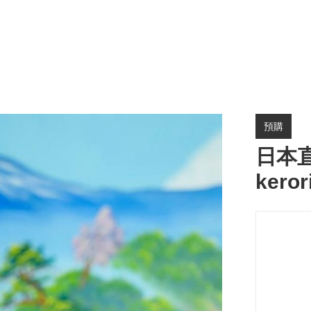
預購
日本
ker