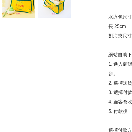
水療包尺寸（
長 25cm

劉海夾尺寸（
網站自助下單
1. 進入
步。

2. 選擇送
3. 選擇
4. 顧客
5. 付款
選擇付款方法