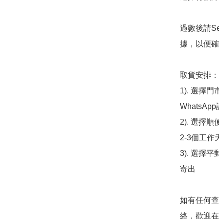
過數後請S
據，以便確
取貨安排：

1). 選
WhatsAp
2). 選擇
2-3個工作
3). 選擇
寄出

如有任何查
絡，歡迎在