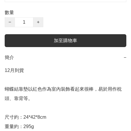
數量
−
+
加至購物車
簡介
−
12月到貨

蝴蝶結靠墊以紅色作為室內裝飾看起來很棒，易於用作枕
頭、靠背等。 

尺寸約：24*42*8cm

重量約：295g
