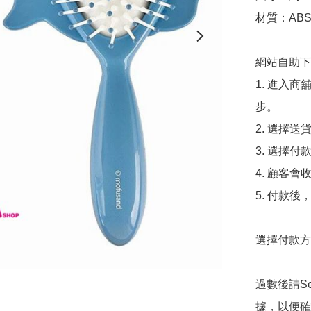
材質：AB
網站自助下單
1. 進入
步。

2. 選擇送
3. 選擇
4. 顧客
5. 付款
選擇付款方法
過數後請S
據，以便確