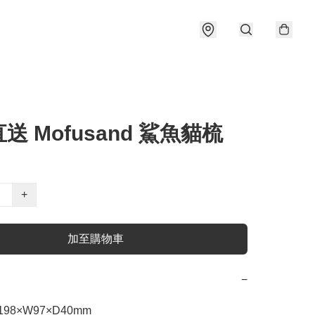
送 Mofusand 鯊魚貓梳
+
加至購物車
−
8×W97×D40mm
