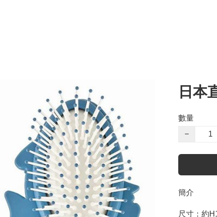
日本直
數量
−
簡介
尺寸：約H19