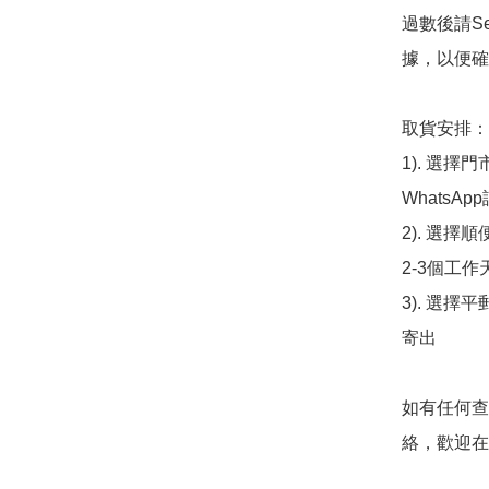
過數後請S
據，以便確
取貨安排：

1). 選
WhatsAp
2). 選擇
2-3個工作
3). 選擇
寄出

如有任何查
絡，歡迎在