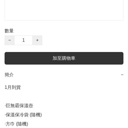
數量
−
+
加至購物車
簡介
−
1月到貨

∙巨無霸保溫壺

∙保溫保冷袋 (隨機)

∙方巾 (隨機)
