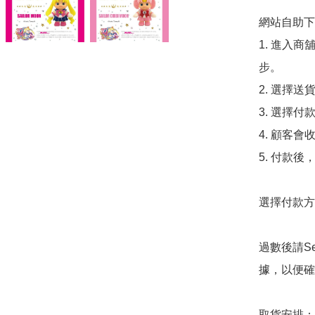
網站自助下單
1. 進入
步。

2. 選擇送
3. 選擇
4. 顧客
5. 付款
選擇付款方法
過數後請S
據，以便確
取貨安排：
