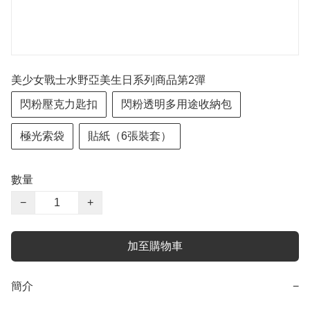
美少女戰士水野亞美生日系列商品第2彈
閃粉壓克力匙扣
閃粉透明多用途收納包
極光索袋
貼紙（6張裝套）
數量
−
+
加至購物車
簡介
−