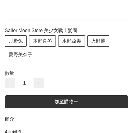
Sailor Moon Store 美少女戰士髮圈
月野兔
木野真琴
水野亞美
火野麗
愛野美奈子
數量
−
+
加至購物車
簡介
−
4月到貨
