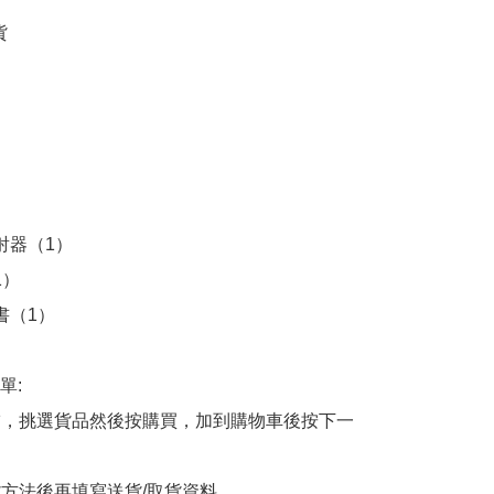








射器（1）

）

書（1）

:

商舖，挑選貨品然後按購買，加到購物車後按下一
貨方法後再填寫送貨/取貨資料
