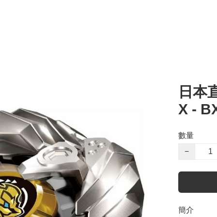
日本直
X - 
數量
−
簡介