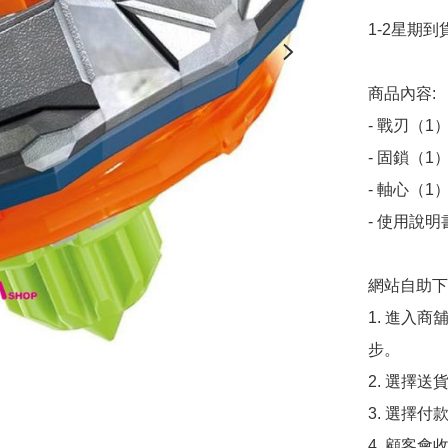
1-2星期到貨
商品內容:

- 戰刃（1）
- 固鎖（1）
- 軸心（1）
﻿- 使用說明
網站自助下單
1. 進入
步。

2. 選擇送
3. 選擇
4. 顧客