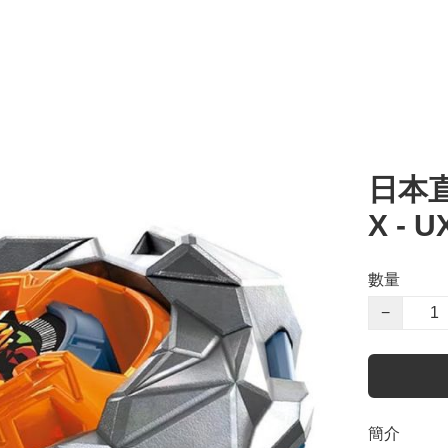
日本直
X - 
數量
−
簡介