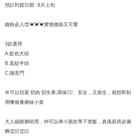
預計到貨日期 : 6月上旬

鐵粉必入😍💓💓💓實物激靚又可愛

3款選擇

A.藍色大頭

B.直紋半頭

C.隨意門

🌸可以切菜 切肉 切生果,環保👍🏻、安全，又衛生，就想即刻
用嚟做番兩味小菜

大人細路都啱用，仲可以俾小朋友學下煮飯，真係廚房必備
啊👏🏻👏🏻
