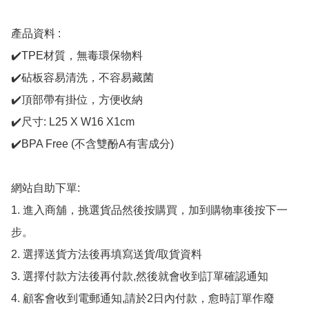
產品資料 : 

✔️TPE材質，無毒環保物料

✔️砧板容易清洗，不容易藏菌

✔️頂部帶有掛位，方便收納

✔️尺寸: L25 X W16 X1cm 

✔️BPA Free (不含雙酚A有害成分)

網站自助下單:

1. 進入商舖，挑選貨品然後按購買，加到購物車後按下一
步。

2. 選擇送貨方法後再填寫送貨/取貨資料

3. 選擇付款方法後再付款,然後就會收到訂單確認通知

4. 顧客會收到電郵通知,請於2日內付款，愈時訂單作廢
