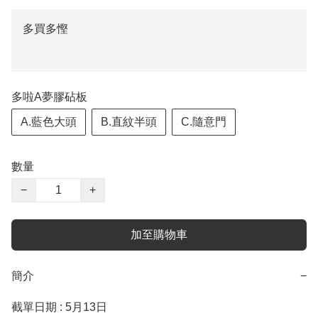
多買多慳
多啦A夢膠砧板
A.藍色大頭
B.直紋半頭
C.隨意門
數量
−
+
加至購物車
簡介
−
截單日期 : 5月13日
