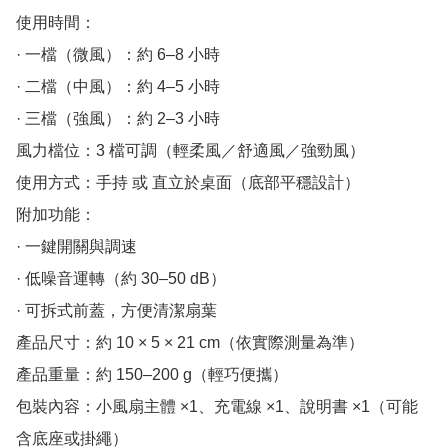
使用時間：

· 一檔（微風）：約 6–8 小時

· 二檔（中風）：約 4–5 小時

· 三檔（強風）：約 2–3 小時

風力檔位：3 檔可調（輕柔風／舒適風／強勁風）

使用方式：手持 或 直立於桌面（底部平穩設計）

附加功能：

· 一鍵開關與調速

· 低噪音運轉（約 30–50 dB）

· 可拆式前蓋，方便清潔扇葉

產品尺寸：約 10 × 5 × 21 cm（依實際測量為準）

產品重量：約 150–200 g（輕巧便攜）

包裝內容：小風扇主體 ×1、充電線 ×1、說明書 ×1（可能
含底座或掛繩）
