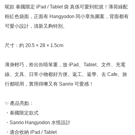
呢款 泰國限定 iPad / Tablet 袋 真係可愛到犯規！薄荷綠配
粉紅色袋面，正面有 Hangyodon 同小章魚圖案，背面都有
可愛小設計，清新又夠特別。

尺寸：約 20.5 × 28 × 1.5cm

薄身輕巧，拎出街唔笨重，放 iPad、Tablet、文件、充電
線、文具、日常小物都好方便。返工、返學、去 Cafe、旅
行都啱用，實用得嚟又有 Sanrio 可愛感！

✨ 產品亮點：

・泰國限定款式

・Sanrio Hangyodon 水怪設計

・適合收納 iPad / Tablet
