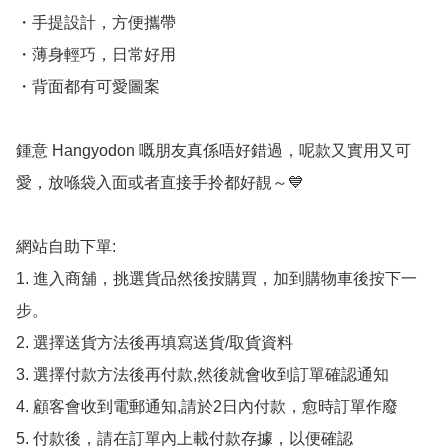
・手提設計，方便攜帶

・薄身輕巧，日常好用

・背面都有可愛圖案

鍾意 Hangyodon 嘅朋友真係唔好錯過，呢款又實用又可
愛，放喺袋入面或者直接手拎都好靚～💙

網站自助下單:

1. 進入商舖，挑選貨品然後按購買，加到購物車後按下一
步。

2. 選擇送貨方法後再填寫送貨/取貨資料

3. 選擇付款方法後再付款,然後就會收到訂單確認通知

4. 顧客會收到電郵通知,請於2日內付款，愈時訂單作廢

5. 付款後，請在訂單內上載付款存據，以便確認
