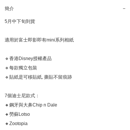
簡介
−
5月中下旬到貨

適用於富士即影即有mini系列相紙

🔹香港Disney授權產品

🔹每款獨立包裝

🔹貼紙是可移貼紙, 撕貼不留痕跡

7個迪士尼款式：

🔸鋼牙與大鼻Chip n Dale

🔸勞蘇Lotso

🔸Zootopia
