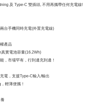
tning 及 Type-C 雙插頭, 不用再攜帶任何充電線! 
兩台手機同時充電(外置充電線)

權產品

Ah真實電池容量(16.2Wh)

功能，市場罕有，行到邊充到邊！

充電，支援Type-C輸入/輸出

6g，輕薄便攜！

養
