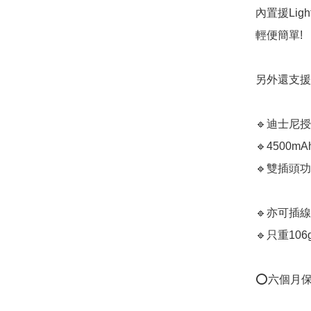
內置援Ligh
輕便簡單!

另外還支援
🔹迪士尼授
🔹4500m
🔹雙插頭
🔹亦可插線
🔹只重10
⭕️六個月保