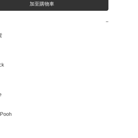
加至購物車
−


k



 Pooh
