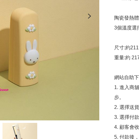
陶瓷發熱體
3個溫度選擇(
尺寸:約211*
重量:約 217
網站自助下單
1. 進入
步。

2. 選擇送
3. 選擇
4. 顧客
5. 付款