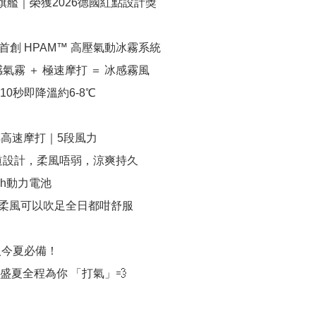
6輕旗艦｜榮獲2026德國紅點設計獎

首創 HPAM™️ 高壓氣動冰霧系統

感氣霧 ＋ 極速摩打 ＝ 冰感霧風

10秒即降溫約6-8℃

00轉高速摩打｜5段風力

風道設計，柔風唔弱，涼爽持久

mAh動力電池

1段柔風可以吹足全日都咁舒服

人今夏必備！

ly 盛夏全程為你 「打氣」💨
