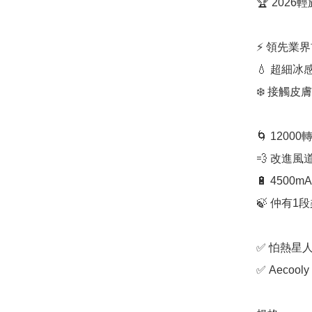
🏆 202
⚡ 領先業界
💧 超細冰
❄️ 接觸皮膚
🌀 120
💨 改進
🔋 4500
🍃 仲有
✅ 怕熱星
✅ Aecoo