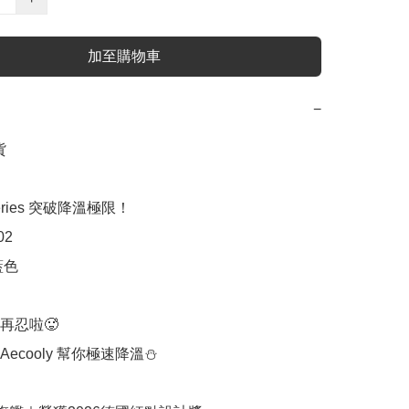
加至購物車
−


 Series 突破降溫極限！

2

色

忍啦🥵

ecooly 幫你極速降溫⛄
