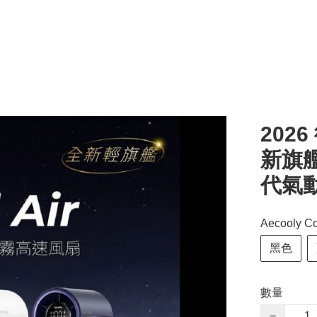
2026
新旗艦
代氣
Aecooly
黑色
數量
−