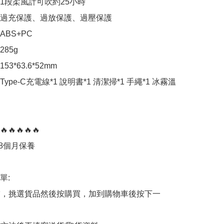
1段柔風計可吹約25小時

過充保護、過放保護、過壓保護

BS+PC

85g

3*63.6*52mm

ype-C充電線*1 說明書*1 清潔掃*1 手繩*1 冰霧溫
🔥🔥🔥🔥🔥

8個月保養

:

商舖，挑選貨品然後按購買，加到購物車後按下一