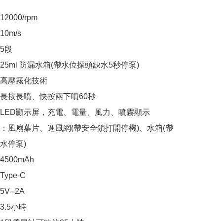
000/rpm

m/s

段

5ml 防漏水箱(帶水位探頭缺水5秒停泵)

高壓霧化技術

長按長噴、快按兩下噴60秒

LED顯示屏，充電、電量、風力、噴霧顯示

：風扇葉片、進風網(帶安全鎖打開停機)、水箱(帶
停泵)

500mAh

pe-C

V⎓2A

.5小時
