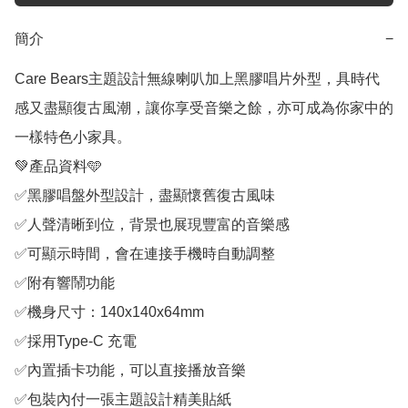
簡介
−
Care Bears主題設計無線喇叭加上黑膠唱片外型，具時代
感又盡顯復古風潮，讓你享受音樂之餘，亦可成為你家中的
一樣特色小家具。

💚產品資料🩵

✅黑膠唱盤外型設計，盡顯懷舊復古風味

✅人聲清晰到位，背景也展現豐富的音樂感

✅可顯示時間，會在連接手機時自動調整

✅附有響鬧功能

✅機身尺寸：140x140x64mm

✅採用Type-C 充電

✅內置插卡功能，可以直接播放音樂

✅包裝內付一張主題設計精美貼紙
