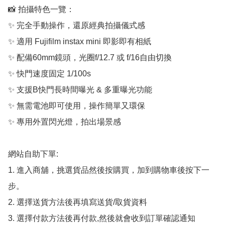
📸 拍攝特色一覽：

✨ 完全手動操作，還原經典拍攝儀式感

✨ 適用 Fujifilm instax mini 即影即有相紙

✨ 配備60mm鏡頭，光圈f/12.7 或 f/16自由切換

✨ 快門速度固定 1/100s

✨ 支援B快門長時間曝光 & 多重曝光功能

✨ 無需電池即可使用，操作簡單又環保

✨ 專用外置閃光燈，拍出場景感

網站自助下單:

1. 進入商舖，挑選貨品然後按購買，加到購物車後按下一
步。

2. 選擇送貨方法後再填寫送貨/取貨資料

3. 選擇付款方法後再付款,然後就會收到訂單確認通知
