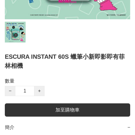
ESCURA INSTANT 60S 蠟筆小新即影即有菲
林相機
數量
−
+
加至購物車
簡介
−