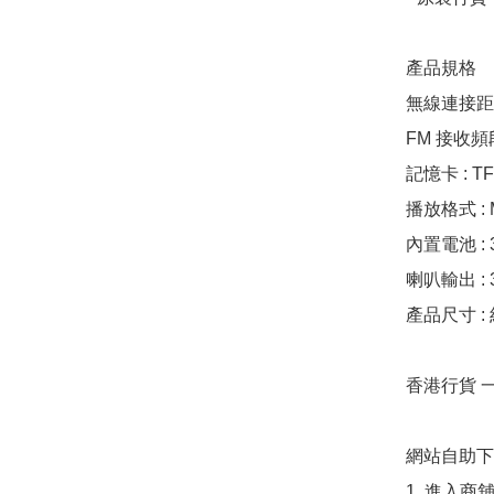
產品規格

無線連接距離
FM 接收頻段
記憶卡 : TF
播放格式 : M
內置電池 : 3
喇叭輸出 : 3W
產品尺寸 : 約
香港行貨 一
網站自助下單
1. 進入