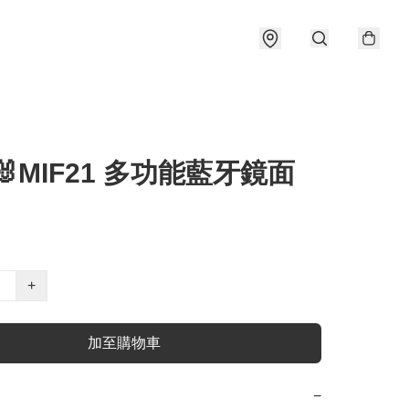
fy🐰MIF21 多功能藍牙鏡面
+
加至購物車
−