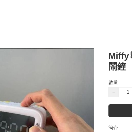
Mif
鬧鐘
數量
−
簡介