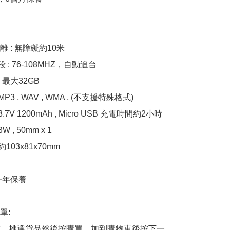
 : 無障礙約10米

 : 76-108MHZ，自動追台

 最大32GB

P3 , WAV , WMA , (不支援特殊格式) 

.7V 1200mAh , Micro USB 充電時間約2小時

 , 50mm x 1

103x81x70mm

年保養

:

商舖，挑選貨品然後按購買，加到購物車後按下一