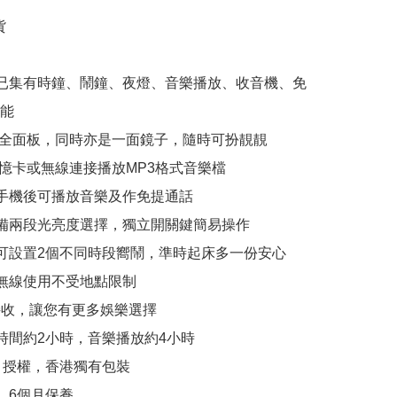


身已集有時鐘、鬧鐘、夜燈、音樂播放、收音機、免
能

 液晶全面板，同時亦是一面鏡子，隨時可扮靚靚

F記憶卡或無線連接播放MP3格式音樂檔

接手機後可播放音樂及作免提通話

燈備兩段光亮度選擇，獨立開關鍵簡易操作

能可設置2個不同時段嚮鬧，準時起床多一份安心

池無線使用不受地點限制

播接收，讓您有更多娛樂選擇

電時間約2小時，音樂播放約4小時

ffy 授權，香港獨有包裝

，6個月保養
