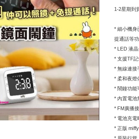
1-2星期到貨
* 細小機
提通話等功
* LED
* 支援T
* 無線連
* 柔和夜
* 鬧鐘功
* 內置電
* FM廣
* 電池充
* 正版 mi
* 原裝行貨