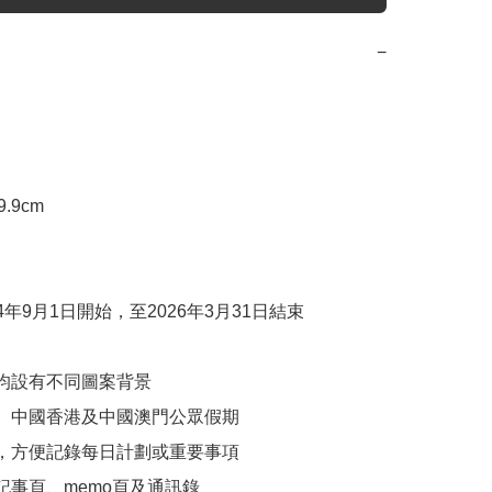
−
.9cm

4年9月1日開始，至2026年3月31日結束

份均設有不同圖案背景

國、中國香港及中國澳門公眾假期

計，方便記錄每日計劃或重要事項

記事頁、memo頁及通訊錄
