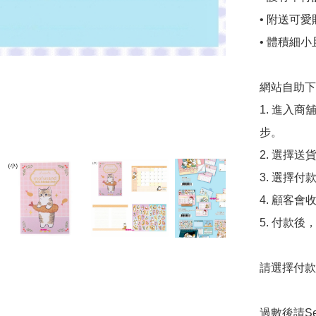
• 附送可
• 體積細
網站自助下單
1. 進入
步。

2. 選擇送
3. 選擇
4. 顧客
5. 付款
請選擇付款方
過數後請S