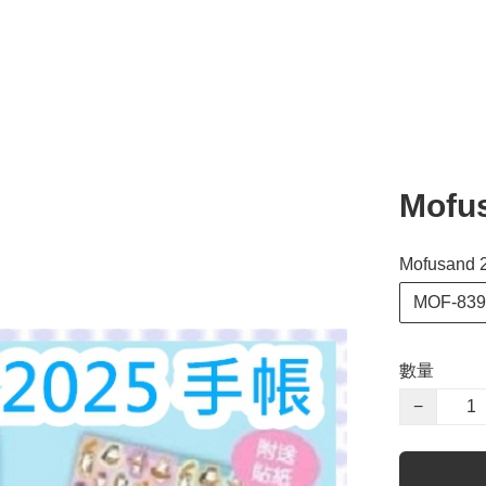
Mofu
Mofusand 
MOF-839
數量
−