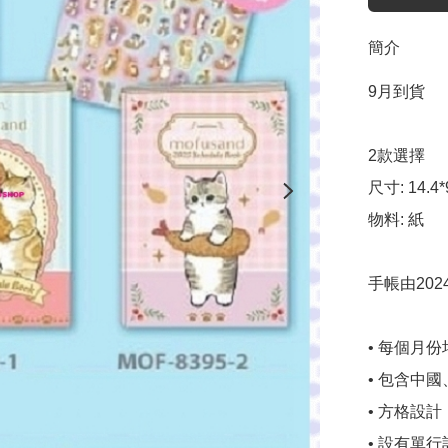
簡介
9月到貨

2款選擇

尺寸: 14.4*9
物料: 紙

手帳由202
• 每個月
• 包含中
• 方格設
• 設有單行